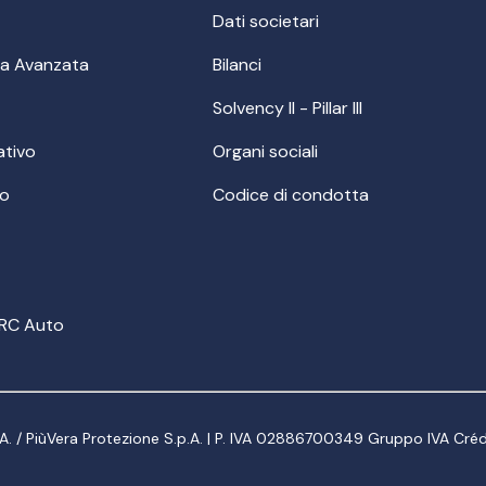
Dati societari
ca Avanzata
Bilanci
Solvency II - Pillar III
ativo
Organi sociali
co
Codice di condotta
 RC Auto
.A. / PiùVera Protezione S.p.A. | P. IVA 02886700349 Gruppo IVA Crédi