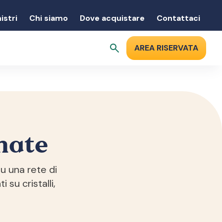
istri
Chi siamo
Dove acquistare
Contattaci
AREA RISERVATA
nate
u una rete di
 su cristalli,