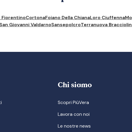
n Fiorentino
Cortona
Foiano Della Chiana
Loro Ciuffenna
Mo
San Giovanni Valdarno
Sansepolcro
Terranuova Bracciolin
Chi siamo
i
Scopri PiùVera
Lavora con noi
Le nostre news