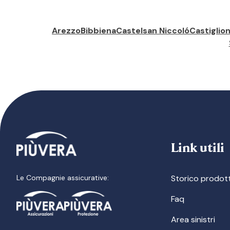
Arezzo
Bibbiena
Castelsan Niccoló
Castiglio
Link utili
Le Compagnie assicurative:
Storico prodott
Faq
Area sinistri