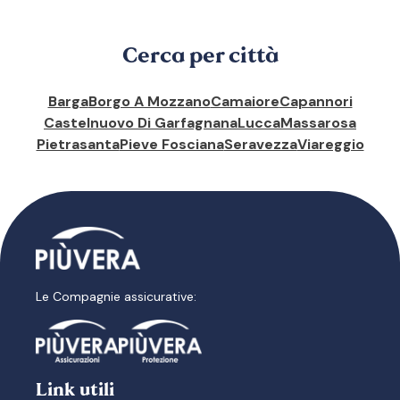
Cerca per città
Barga
Borgo A Mozzano
Camaiore
Capannori
Castelnuovo Di Garfagnana
Lucca
Massarosa
Pietrasanta
Pieve Fosciana
Seravezza
Viareggio
Le Compagnie assicurative:
Link utili